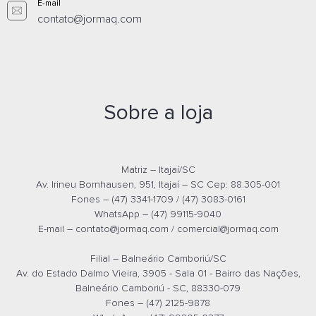
E-mail
contato@jormaq.com
Sobre a loja
MESA RETA PÉ METÁLICO 25MM 800 X 600 CINZA - 331010025
Matriz – Itajaí/SC
Av. Irineu Bornhausen, 951, Itajaí – SC Cep: 88.305-001
Orçamento por
Whatsapp
Fones – (47) 3341-1709 / (47) 3083-0161
WhatsApp – (47) 99115-9040
E-mail –
contato@jormaq.com
/
comercial@jormaq.com
Orçamento por
E-mail
Filial – Balneário Camboriú/SC
Av. do Estado Dalmo Vieira, 3905 - Sala 01 - Bairro das Nações,
Balneário Camboriú - SC, 88330-079
Fones – (47) 2125-9878