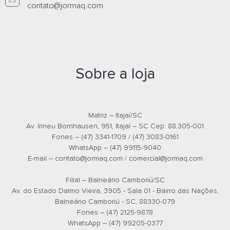
contato@jormaq.com
ARMÁRIO DE AÇO 2 PORTAS COM
ARMÁRIO DE AÇO
CHAVE 2000X1200X400
CHAVE 1700X75
Whatsapp
What
Sobre a loja
E-mail
E-m
Matriz – Itajaí/SC
Av. Irineu Bornhausen, 951, Itajaí – SC Cep: 88.305-001
Fones – (47) 3341-1709 / (47) 3083-0161
WhatsApp – (47) 99115-9040
E-mail –
contato@jormaq.com
/
comercial@jormaq.com
Filial – Balneário Camboriú/SC
Av. do Estado Dalmo Vieira, 3905 - Sala 01 - Bairro das Nações,
Balneário Camboriú - SC, 88330-079
Fones – (47) 2125-9878
ARMÁRIO DE AÇO 2 PORTAS COM
WhatsApp – (47) 99205-0377
CHAVE 2000X900X400