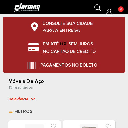
0
CONSULTE SUA CIDADE
PARA A ENTREGA
6X
EM ATÉ
SEM JUROS
NO CARTÃO DE CRÉDITO
PAGAMENTOS NO BOLETO
Móveis De Aço
19 resultados
Relevância
Relevância
FILTROS
Mais Vendidos
Menor Preço