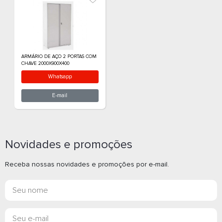
E-mail
E-m
ROUPEIRO P4 P - PORTAS
ROUPEIRO P6 - 
PEQUENAS
Novidades e promoções
Whatsapp
What
Receba nossas novidades e promoções por e-mail.
E-mail
E-m