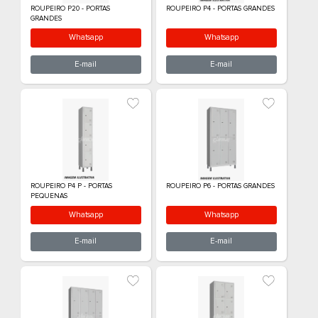
ROUPEIRO P12 - PORTAS
ROUPEIRO P12 P 
GRANDES
PEQUENAS
Whatsapp
What
E-mail
E-m
ROUPEIRO P16 - PORTAS
ROUPEIRO P2 - 