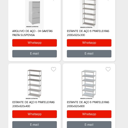
Maior Preço
Ordem Alfabética
ARQUIVO DE AÇO - 04 GAVETAS
ESTANTE DE AÇO 
PASTA SUSPENSA
2000x920x300
Whatsapp
What