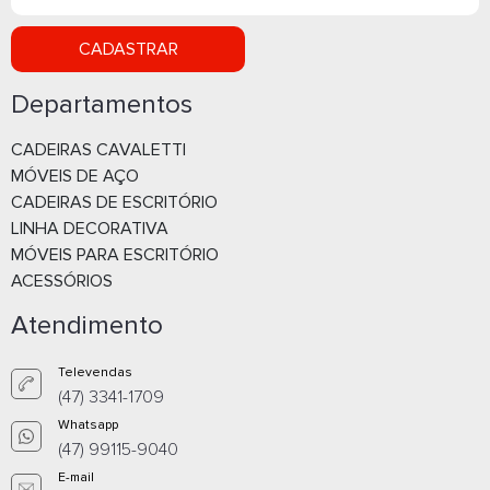
CADASTRAR
Departamentos
CADEIRAS CAVALETTI
ROUPEIRO P8 - PORTAS GRANDES
ROUPEIRO P8 P -
MÓVEIS DE AÇO
PEQUENAS
CADEIRAS DE ESCRITÓRIO
LINHA DECORATIVA
Whatsapp
What
MÓVEIS PARA ESCRITÓRIO
ACESSÓRIOS
E-mail
E-m
Atendimento
Televendas
(47) 3341-1709
Whatsapp
(47) 99115-9040
E-mail