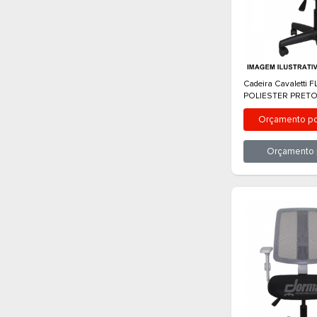
Cadei
POLI