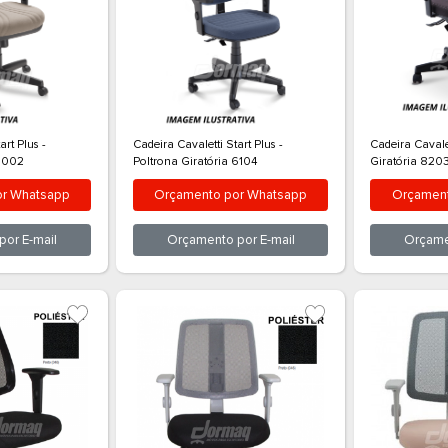
a Cavaletti Start Plus -
Cadeira Cavaletti Start Plus -
ona Giratória 3002
Poltrona Giratória 6104
rçamento por
Whatsapp
Orçamento por
Whatsap