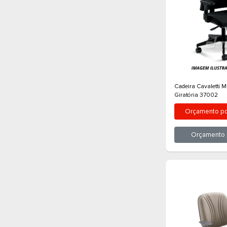
Cadeir
Girat
O