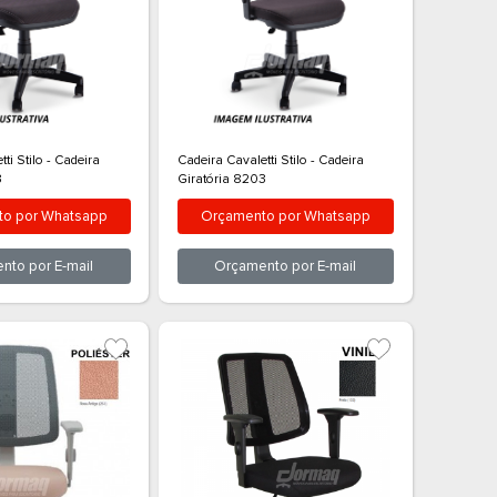
Cadeira Cavaletti Stilo - Cadeira
Cadeira Cavale
Giratória 8203
Giratória 82
p
Orçamento por
Whatsapp
Orçamen