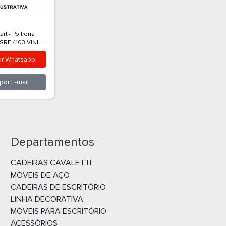
ra Cavaletti FLIP LIGHT 43503
Cadeira Cavaletti Linha Start 40
 PRETO - CG4310500
Executiva com Braço - Regulage
Ergonômicas SRE POLIESTER
rçamento por
Whatsapp
Orçamento por
Whatsap
PRETO - CG0406401
Orçamento por
E-mail
Orçamento por
E-mail
Departamentos
CADEIRAS CAVALETTI
MÓVEIS DE AÇO
CADEIRAS DE ESCRITÓRIO
LINHA DECORATIVA
MÓVEIS PARA ESCRITÓRIO
ACESSÓRIOS