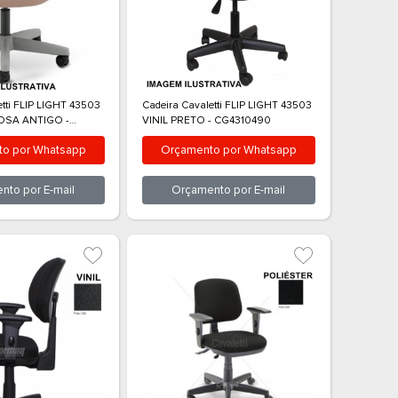
Orçamento por
E-mail
Orçam
3503
Cadeira Cavaletti FLIP LIGHT 43503
Cadeira Caval
00
POLIÉSTER ROSA ANTIGO -
VINIL PRETO
CG4310500