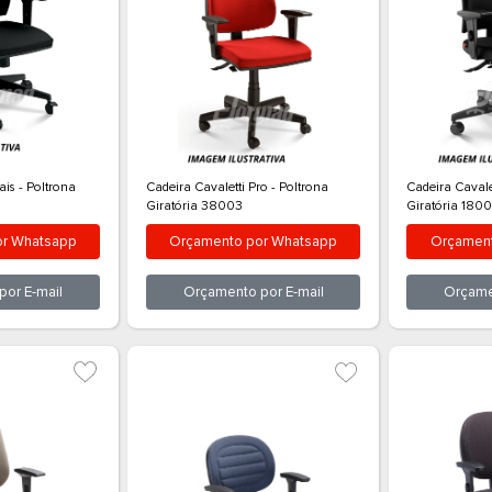
a Cavaletti Mais - Poltrona
Cadeira Cavaletti Pro - Poltrona
ória 37002
Giratória 38003
rçamento por
Whatsapp
Orçamento por
Whatsap
Orçamento por
E-mail
Orçamento por
E-mail