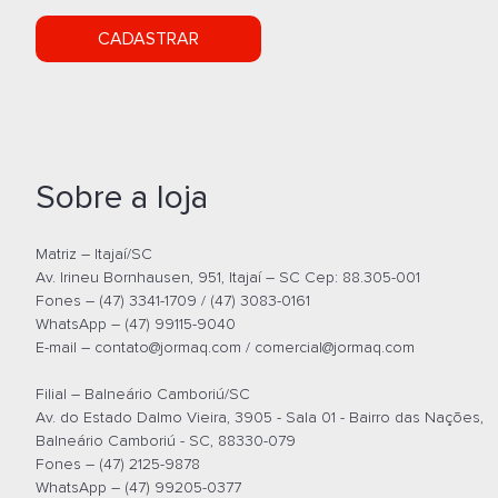
CADASTRAR
Cadeir
Execu
O
Sobre a loja
Matriz – Itajaí/SC
Av. Irineu Bornhausen, 951, Itajaí – SC Cep: 88.305-001
Fones – (47) 3341-1709 / (47) 3083-0161
WhatsApp – (47) 99115-9040
E-mail –
contato@jormaq.com
/
comercial@jormaq.com
Filial – Balneário Camboriú/SC
Av. do Estado Dalmo Vieira, 3905 - Sala 01 - Bairro das Nações,
Balneário Camboriú - SC, 88330-079
Fones – (47) 2125-9878
WhatsApp – (47) 99205-0377