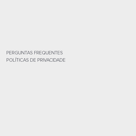
a Cavaletti Start - Poltrona
tiva Giratória SRE 4103 VINIL
PRETO - CG0410304
rçamento por
Whatsapp
Orçamento por
E-mail
PERGUNTAS FREQUENTES
POLÍTICAS DE PRIVACIDADE