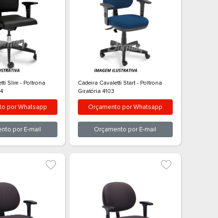
Ordem Alfabética
Cadeira Cavaletti Slim - Poltrona
Cadeira Cavale
Giratória 18004
Giratória 410
p
Orçamento por
Whatsapp
Orçamen
Orçamento por
E-mail
Orçam