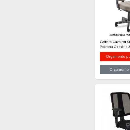
Cadeir
Poltr
O