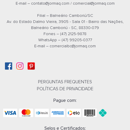
E-mail –
contato@jormaq.com
/
comercial@jormaq.com
Filial – Balneário Camboriú/SC
Av. do Estado Dalmo Vieira, 3905 - Sala 01 - Bairro das Nações,
Balneário Camboriú - SC, 88330-079
Fones – (47) 2125-9878
WhatsApp – (47) 99205-0377
E-mail –
comercialbc@jormaq.com
ARMARIO TORRE SEM PORTA
ARMARIO TORRE 
25MM NOGAL/PRETO (410 x 1595
25MM PRETO (410 
x 420) - 336010625008
336010625004
PERGUNTAS FREQUENTES
Whatsapp
What
POLÍTICAS DE PRIVACIDADE
Pague com:
E-mail
E-m
Selos e Certificados: