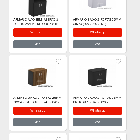
ESQUERDA 25MM PRETO (410 x
CINZA (805 x 1610 
1595 x 420) - 336010525004
336010225001
Whatsapp
What
E-mail
E-m
ARMARIO ALTO 2 PORTAS 25MM
ARMARIO ALTO 2
NOGAL/PRETO (805 x 1610 x 420) -
PRETO (805 x 1610 
336010225008
336010225004
Whatsapp
What