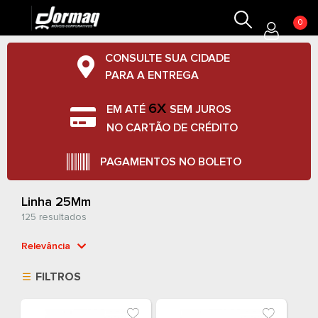
0
CONSULTE SUA CIDADE
PARA A ENTREGA
6X
EM ATÉ
SEM JUROS
NO CARTÃO DE CRÉDITO
PAGAMENTOS NO BOLETO
Linha 25Mm
125 resultados
Relevância
Relevância
FILTROS
Mais Vendidos
Menor Preço