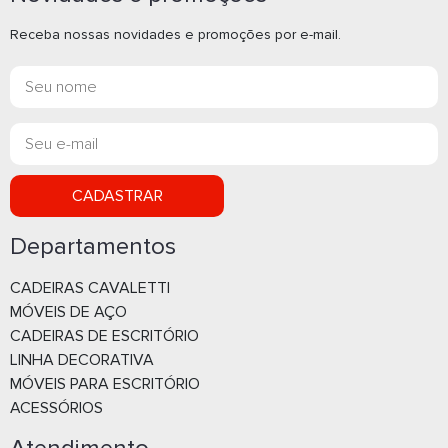
Receba nossas novidades e promoções por e-mail.
ARMARIO BAIXO 2 PORTAS 25MM
ARMARIO BAIXO 
NOGAL/PRETO (805 x 740 x 420) -
PRETO (805 x 740 
336010025008
336010025004
Whatsapp
What
E-mail
E-m
CADASTRAR
Departamentos
CADEIRAS CAVALETTI
MÓVEIS DE AÇO
CADEIRAS DE ESCRITÓRIO
LINHA DECORATIVA
MÓVEIS PARA ESCRITÓRIO
ACESSÓRIOS
ARMARIO BAIXO CREDENZA 2
ARMARIO BAIXO
PORTAS 25MM CINZA (1196 x 740 x
PORTAS 25MM N