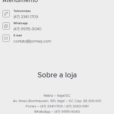
Atendimento
420) - 336010325001
(1196 x 740 x 420
Whatsapp
What
Televendas
(47) 3341-1709
E-mail
E-m
Whatsapp
(47) 99115-9040
E-mail
contato@jormaq.com
Sobre a loja
ARMARIO BAIXO CREDENZA 2
ARMARIO TORRE 
PORTAS 25MM PRETO (1196 x 740
25MM CINZA (410 x 1595 x 420) -
x 420) - 336010325004
336010625001
Matriz – Itajaí/SC
Whatsapp
What
Av. Irineu Bornhausen, 951, Itajaí – SC Cep: 88.305-001
Fones – (47) 3341-1709 / (47) 3083-0161
E-mail
E-m
WhatsApp – (47) 99115-9040