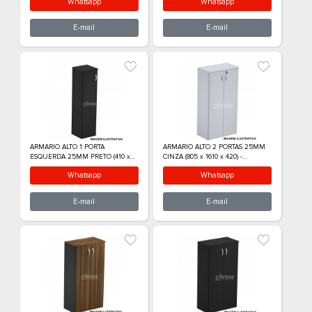
ARMARIO ALTO 1 PORTA DIREITA
ARMARIO ALTO 1 
25MM CINZA (410 x 1595 x 420) -
25MM NOGAL/PRET
336010425001
x 420) - 33601042
Whatsapp
What
E-mail
E-m