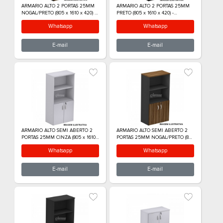
ARMARIO ALTO 1 PORTA
ARMARIO ALTO 1
ESQUERDA 25MM CINZA (410 x
ESQUERDA 25MM
1595 x 420) - 336010525001
(410 x 1595 x 420
Whatsapp
What
E-mail
E-m
ARMARIO ALTO 1 PORTA
ARMARIO ALTO 2