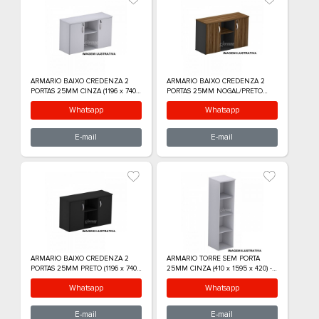
E-mail
E-m
ARMARIO ALTO SEMI ABERTO 2
ARMARIO ALTO S
PORTAS 25MM CINZA (805 x 1610
PORTAS 25MM NO
x 420) - 336010125001
x 1610 x 420) - 3
Whatsapp
What
E-mail
E-m