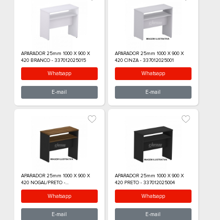
Maior Preço
Ordem Alfabética
APARADOR 25mm 1000 X 900 X
APARADOR 25mm 
420 BRANCO - 337012025015
420 CINZA - 337
Whatsapp
What