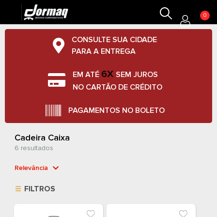
0
CONSULTE SUA CIDADE
PARA A ENTREGA
6X
EM ATÉ
SEM JUROS
NO CARTÃO DE CRÉDITO
PAGAMENTOS NO BOLETO
Cadeira Caixa
6 resultados
Relevância
Relevância
FILTROS
Mais Vendidos
Menor Preço