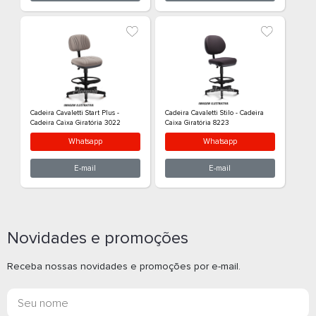
E-mail
E-m
Cadeira Cavaletti Pro - Cadeira
Cadeira Cavaletti 
Caixa Giratória 38022
Caixa Giratória 4
Whatsapp
What
Novidades e promoções
E-mail
E-m
Receba nossas novidades e promoções por e-mail.