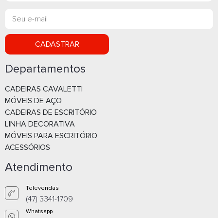
CADASTRAR
Departamentos
Cadeira Cavaletti Start Plus -
Cadeira Cavaletti 
CADEIRAS CAVALETTI
Cadeira Caixa Giratória 3022
Caixa Giratória 8
MÓVEIS DE AÇO
Whatsapp
What
CADEIRAS DE ESCRITÓRIO
LINHA DECORATIVA
E-mail
E-m
MÓVEIS PARA ESCRITÓRIO
ACESSÓRIOS
Atendimento
Televendas
(47) 3341-1709
Whatsapp