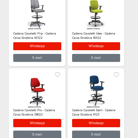
Maior Preço
Ordem Alfabética
Cadeira Cavaletti Flip - Cadeira
Cadeira Cavaletti 
Caixa Giratória 43122
Caixa Giratória 4
Whatsapp
What