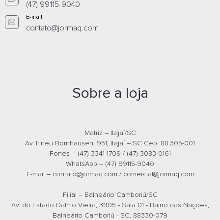
(47) 99115-9040
E-mail
contato@jormaq.com
Sobre a loja
Matriz – Itajaí/SC
Av. Irineu Bornhausen, 951, Itajaí – SC Cep: 88.305-001
Fones – (47) 3341-1709 / (47) 3083-0161
WhatsApp – (47) 99115-9040
E-mail –
contato@jormaq.com
/
comercial@jormaq.com
Filial – Balneário Camboriú/SC
Av. do Estado Dalmo Vieira, 3905 - Sala 01 - Bairro das Nações,
Balneário Camboriú - SC, 88330-079