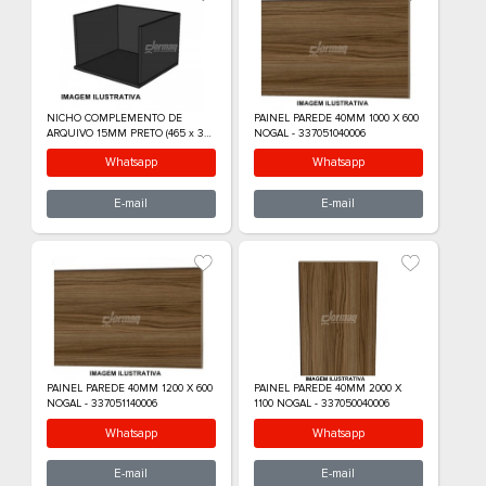
Maior Preço
Ordem Alfabética
NICHO COMPLEMENTO DE
PAINEL PAREDE 4
ARQUIVO 15MM PRETO (465 x 320
NOGAL - 3370510
x 420) 15mm - 337010815004
Whatsapp
What