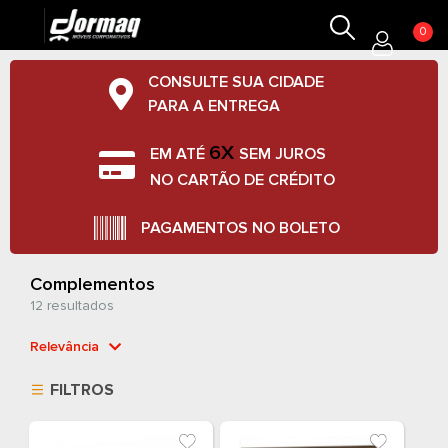
0
CONSULTE SUA CIDADE
PARA A ENTREGA
6X
EM ATÉ
SEM JUROS
NO CARTÃO DE CRÉDITO
PAGAMENTOS NO BOLETO
Complementos
12 resultados
Relevância
Relevância
FILTROS
Mais Vendidos
Menor Preço