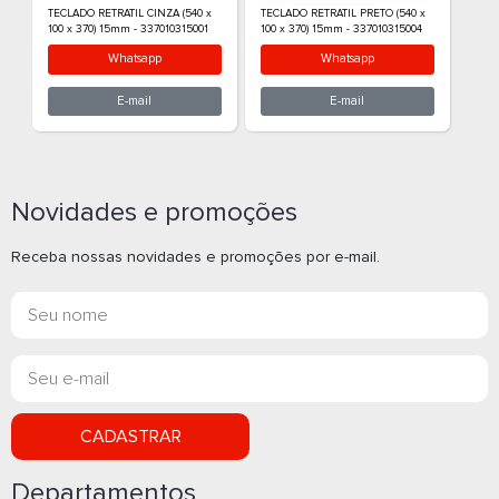
PORTA CPU SKATE CINZA (280 x
PORTA CPU SKATE
65 x 460) 15mm - 337010115001
65 x 460) 15mm -
Whatsapp
What
E-mail
E-m
Novidades e promoções
Receba nossas novidades e promoções por e-mail.
CADASTRAR
SUPORTE MONITOR SLIM CINZA
SUPORTE MONIT
Departamentos