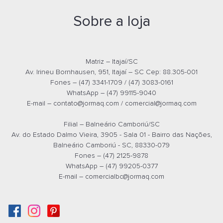
E-mail
E-m
Sobre a loja
Matriz – Itajaí/SC
Av. Irineu Bornhausen, 951, Itajaí – SC Cep: 88.305-001
Fones – (47) 3341-1709 / (47) 3083-0161
WhatsApp – (47) 99115-9040
E-mail –
contato@jormaq.com
/
comercial@jormaq.com
Filial – Balneário Camboriú/SC
Av. do Estado Dalmo Vieira, 3905 - Sala 01 - Bairro das Nações,
Balneário Camboriú - SC, 88330-079
Fones – (47) 2125-9878
WhatsApp – (47) 99205-0377
E-mail –
comercialbc@jormaq.com