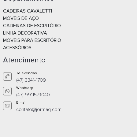
(350 x 155 X 270) 15mm -
(350 X 155 X 270
337010415001
337010415004
CADEIRAS CAVALETTI
Whatsapp
What
MÓVEIS DE AÇO
CADEIRAS DE ESCRITÓRIO
E-mail
E-m
LINHA DECORATIVA
MÓVEIS PARA ESCRITÓRIO
ACESSÓRIOS
Atendimento
Televendas
(47) 3341-1709
Whatsapp
(47) 99115-9040
E-mail
TECLADO RETRATIL CINZA (540 x
TECLADO RETRATI
contato@jormaq.com
100 x 370) 15mm - 337010315001
100 x 370) 15mm 
Whatsapp
What