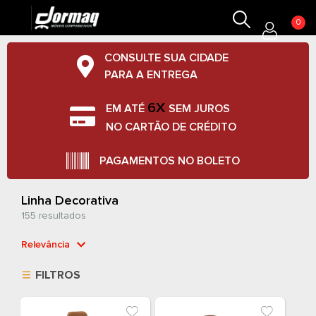
0
CONSULTE SUA CIDADE
PARA A ENTREGA
6X
EM ATÉ
SEM JUROS
NO CARTÃO DE CRÉDITO
PAGAMENTOS NO BOLETO
Linha Decorativa
155 resultados
Relevância
Relevância
FILTROS
Mais Vendidos
Menor Preço