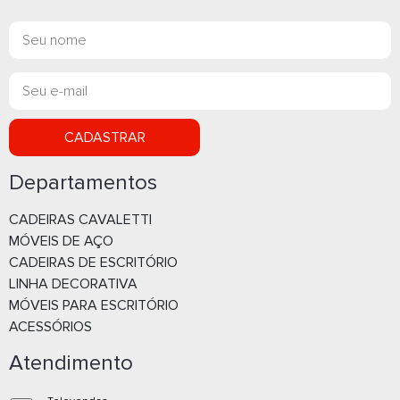
BANQUETA BRUSQUE CARAMELO
BANQUETA BRU
- 36504956
36504851
Whatsapp
What
E-mail
E-m
CADASTRAR
Departamentos
CADEIRAS CAVALETTI
MÓVEIS DE AÇO
CADEIRAS DE ESCRITÓRIO
LINHA DECORATIVA
MÓVEIS PARA ESCRITÓRIO
BANQUETA BRUSQUE PRETO -
BANQUETA CLARICE BRA
ACESSÓRIOS
36504852
36505153
Atendimento
Whatsapp
What