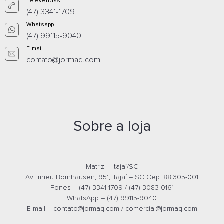
Televendas
E-mail
E-m
(47) 3341-1709
Whatsapp
(47) 99115-9040
E-mail
contato@jormaq.com
Sobre a loja
BANQUETA CLARICE CAMURÇA -
BANQUETA CLARI
36505156
36505155
Whatsapp
What
Matriz – Itajaí/SC
Av. Irineu Bornhausen, 951, Itajaí – SC Cep: 88.305-001
Fones – (47) 3341-1709 / (47) 3083-0161
E-mail
E-m
WhatsApp – (47) 99115-9040
E-mail –
contato@jormaq.com
/
comercial@jormaq.com