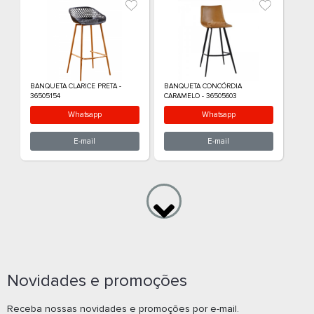
BANQUETA BISTRO - ANM8096B
BANQUETA BISTR
Whatsapp
What
E-mail
E-m
Novidades e promoções
Receba nossas novidades e promoções por e-mail.