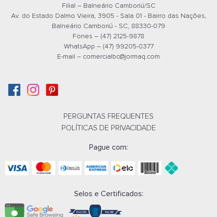
Filial – Balneário Camboriú/SC
Av. do Estado Dalmo Vieira, 3905 - Sala 01 - Bairro das Nações,
Balneário Camboriú - SC, 88330-079
Fones – (47) 2125-9878
WhatsApp – (47) 99205-0377
E-mail –
comercialbc@jormaq.com
BANQUETA CLARICE PRETA -
BANQUETA CON
36505154
CARAMELO - 365
Whatsapp
What
PERGUNTAS FREQUENTES
POLÍTICAS DE PRIVACIDADE
E-mail
E-m
Pague com:
Selos e Certificados: