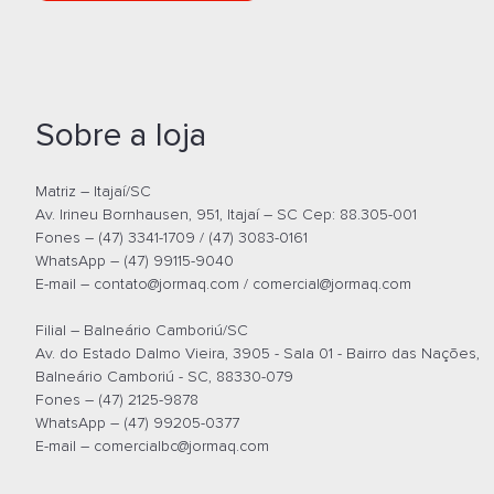
Sobre a loja
Matriz – Itajaí/SC
Av. Irineu Bornhausen, 951, Itajaí – SC Cep: 88.305-001
Fones – (47) 3341-1709 / (47) 3083-0161
WhatsApp – (47) 99115-9040
E-mail –
contato@jormaq.com
/
comercial@jormaq.com
Filial – Balneário Camboriú/SC
Av. do Estado Dalmo Vieira, 3905 - Sala 01 - Bairro das Nações,
Balneário Camboriú - SC, 88330-079
Fones – (47) 2125-9878
WhatsApp – (47) 99205-0377
E-mail –
comercialbc@jormaq.com