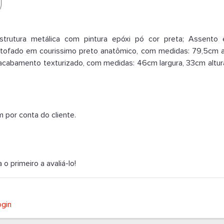
trutura metálica com pintura epóxi pó cor preta; Assento 
ofado em courissimo preto anatômico, com medidas: 79,5cm al
 acabamento texturizado, com medidas: 46cm largura, 33cm altu
por conta do cliente.
 primeiro a avaliá-lo!
ogin