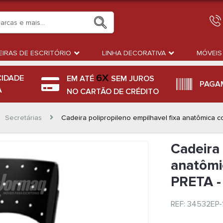
IRAS DE ESCRITÓRIO
LINHA DECORATIVA
MÓVEIS
6X
CIDADE
EM ATÉ
SEM JUROS
PAGA
A
NO CARTÃO DE CRÉDITO
Secretárias
Cadeira polipropileno empilhavel fixa anatômica
Cadeira 
anatômi
PRETA -
REF: 34532EP-