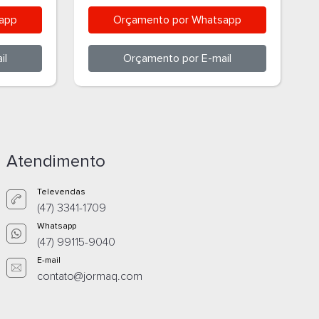
34532CP
app
Orçamento por
Whatsapp
il
Orçamento por
E-mail
Atendimento
Televendas
(47) 3341-1709
Whatsapp
(47) 99115-9040
E-mail
contato@jormaq.com