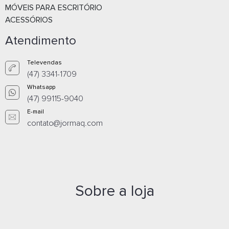
MÓVEIS PARA ESCRITÓRIO
ACESSÓRIOS
Atendimento
Televendas
(47) 3341-1709
Whatsapp
(47) 99115-9040
E-mail
contato@jormaq.com
CADEIRA DECORATIVA MAITÊ NUDE - 36505538
Orçamento por
Whatsapp
Sobre a loja
Orçamento por
E-mail