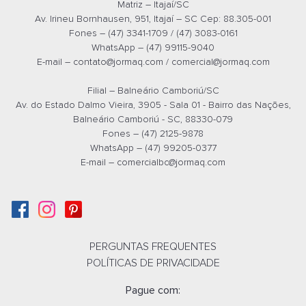
Matriz – Itajaí/SC
Av. Irineu Bornhausen, 951, Itajaí – SC Cep: 88.305-001
Fones – (47) 3341-1709 / (47) 3083-0161
WhatsApp – (47) 99115-9040
E-mail –
contato@jormaq.com
/
comercial@jormaq.com
Filial – Balneário Camboriú/SC
Av. do Estado Dalmo Vieira, 3905 - Sala 01 - Bairro das Nações,
Balneário Camboriú - SC, 88330-079
Fones – (47) 2125-9878
WhatsApp – (47) 99205-0377
E-mail –
comercialbc@jormaq.com
PERGUNTAS FREQUENTES
POLÍTICAS DE PRIVACIDADE
Pague com: