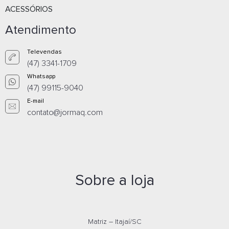
ACESSÓRIOS
Atendimento
Televendas
(47) 3341-1709
Whatsapp
(47) 99115-9040
E-mail
contato@jormaq.com
CADEIRA DECORATIVA MAITÊ NUDE - 36505538
Orçamento por
Whatsapp
Sobre a loja
Orçamento por
E-mail
Matriz – Itajaí/SC