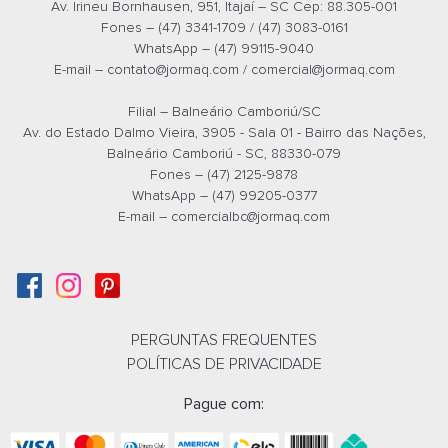
Av. Irineu Bornhausen, 951, Itajaí – SC Cep: 88.305-001
Fones – (47) 3341-1709 / (47) 3083-0161
WhatsApp – (47) 99115-9040
E-mail –
contato@jormaq.com
/
comercial@jormaq.com
Filial – Balneário Camboriú/SC
Av. do Estado Dalmo Vieira, 3905 - Sala 01 - Bairro das Nações,
Balneário Camboriú - SC, 88330-079
Fones – (47) 2125-9878
WhatsApp – (47) 99205-0377
E-mail –
comercialbc@jormaq.com
PERGUNTAS FREQUENTES
POLÍTICAS DE PRIVACIDADE
Pague com: