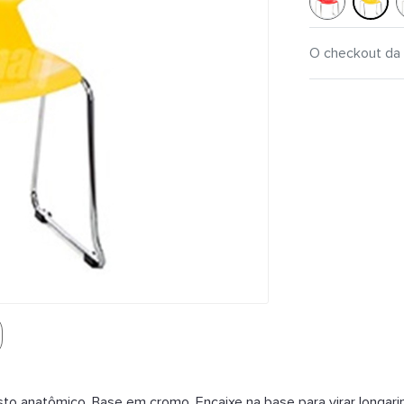
O checkout da 
o anatômico. Base em cromo. Encaixe na base para virar longarin