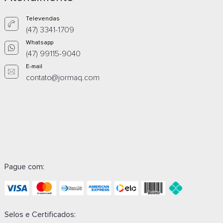
Televendas
(47) 3341-1709
Whatsapp
(47) 99115-9040
E-mail
contato@jormaq.com
Pague com:
Selos e Certificados: