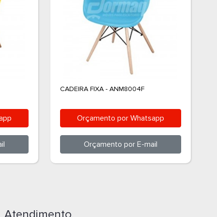
CADEIRA FIXA - ANM8004F
C
app
Orçamento por
Whatsapp
il
Orçamento por
E-mail
Atendimento