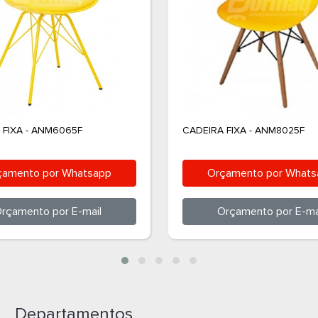
 FIXA - ANM6065F
CADEIRA FIXA - ANM8025F
çamento por
Whatsapp
Orçamento por
Whats
rçamento por
E-mail
Orçamento por
E-ma
Departamentos