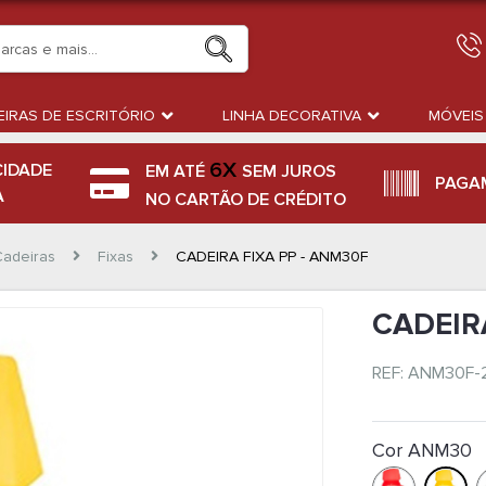
IRAS DE ESCRITÓRIO
LINHA DECORATIVA
MÓVEIS
6X
CIDADE
EM ATÉ
SEM JUROS
PAGA
A
NO CARTÃO DE CRÉDITO
Cadeiras
Fixas
CADEIRA FIXA PP - ANM30F
CADEIR
REF: ANM30F-
Cor ANM30