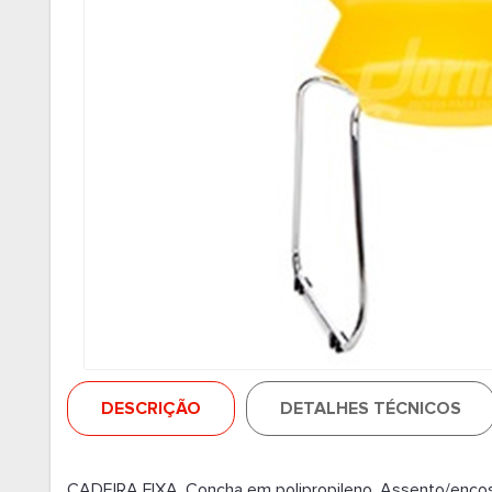
DESCRIÇÃO
DETALHES TÉCNICOS
CADEIRA FIXA. Concha em polipropileno. Assento/encost