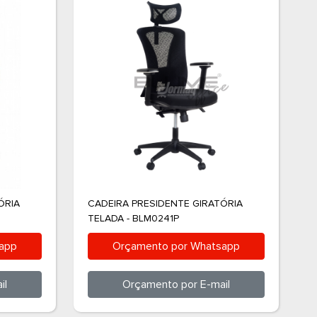
ÓRIA
CADEIRA PRESIDENTE GIRATÓRIA
C
TELADA - BLM0241P
B
app
Orçamento por
Whatsapp
il
Orçamento por
E-mail