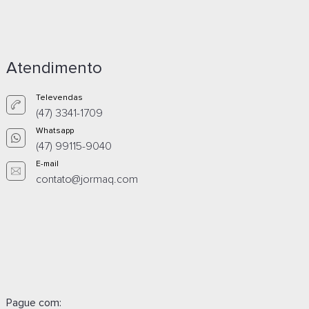
Atendimento
Televendas
(47) 3341-1709
Whatsapp
(47) 99115-9040
E-mail
contato@jormaq.com
Pague com: