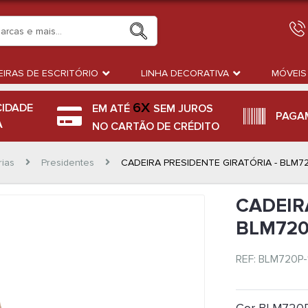
IRAS DE ESCRITÓRIO
LINHA DECORATIVA
MÓVEIS
6X
CIDADE
EM ATÉ
SEM JUROS
PAGA
A
NO CARTÃO DE CRÉDITO
rias
Presidentes
CADEIRA PRESIDENTE GIRATÓRIA - BLM7
CADEIR
BLM72
REF: BLM720P-