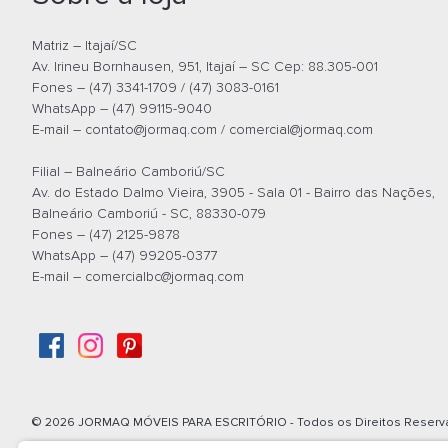
Matriz – Itajaí/SC
Av. Irineu Bornhausen, 951, Itajaí – SC Cep: 88.305-001
Fones – (47) 3341-1709 / (47) 3083-0161
WhatsApp – (47) 99115-9040
E-mail –
contato@jormaq.com
/
comercial@jormaq.com
Filial – Balneário Camboriú/SC
Av. do Estado Dalmo Vieira, 3905 - Sala 01 - Bairro das Nações,
Balneário Camboriú - SC, 88330-079
Fones – (47) 2125-9878
WhatsApp – (47) 99205-0377
E-mail –
comercialbc@jormaq.com
© 2026 JORMAQ MÓVEIS PARA ESCRITÓRIO - Todos os Direitos Reserva