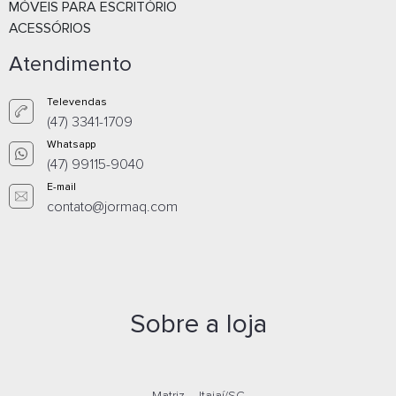
MÓVEIS PARA ESCRITÓRIO
ACESSÓRIOS
Atendimento
Televendas
(47) 3341-1709
Whatsapp
(47) 99115-9040
E-mail
contato@jormaq.com
CADEIRA FIXA TULIPA PRETA - 2069
Orçamento por
Whatsapp
Sobre a loja
Orçamento por
E-mail
Matriz – Itajaí/SC