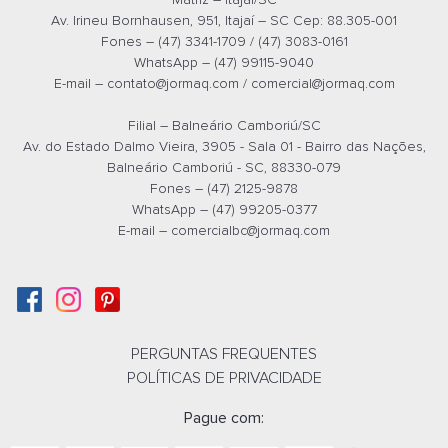
Av. Irineu Bornhausen, 951, Itajaí – SC Cep: 88.305-001
Fones – (47) 3341-1709 / (47) 3083-0161
WhatsApp – (47) 99115-9040
E-mail –
contato@jormaq.com
/
comercial@jormaq.com
Filial – Balneário Camboriú/SC
Av. do Estado Dalmo Vieira, 3905 - Sala 01 - Bairro das Nações,
Balneário Camboriú - SC, 88330-079
Fones – (47) 2125-9878
WhatsApp – (47) 99205-0377
E-mail –
comercialbc@jormaq.com
PERGUNTAS FREQUENTES
POLÍTICAS DE PRIVACIDADE
Pague com: