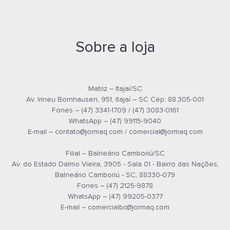
Sobre a loja
COFRE ELETRÔNICO 25E - BLM025E
Orçamento por
Whatsapp
Matriz – Itajaí/SC
Av. Irineu Bornhausen, 951, Itajaí – SC Cep: 88.305-001
Fones – (47) 3341-1709 / (47) 3083-0161
Orçamento por
E-mail
WhatsApp – (47) 99115-9040
E-mail –
contato@jormaq.com
/
comercial@jormaq.com
Filial – Balneário Camboriú/SC
Av. do Estado Dalmo Vieira, 3905 - Sala 01 - Bairro das Nações,
Balneário Camboriú - SC, 88330-079
Fones – (47) 2125-9878
WhatsApp – (47) 99205-0377
E-mail –
comercialbc@jormaq.com