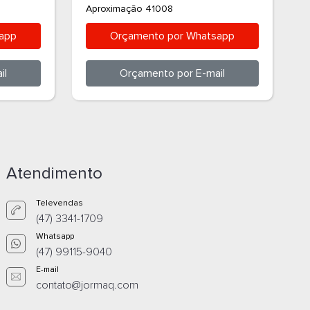
Aproximação 41008
A
app
Orçamento por
Whatsapp
il
Orçamento por
E-mail
Atendimento
Televendas
(47) 3341-1709
Whatsapp
(47) 99115-9040
E-mail
contato@jormaq.com