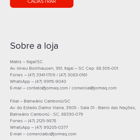
CADASTRAR
Sobre a loja
Matriz – Itajaí/SC
Av. Irineu Bornhausen, 951, Itajaí – SC Cep: 88.305-001
Fones – (47) 3341-1709 / (47) 3083-0161
WhatsApp – (47) 99115-9040
E-mail –
contato@jormaq.com
/
comercial@jormaq.com
Filial – Balneário Camboriú/SC
Av. do Estado Dalmo Vieira, 3905 - Sala 01 - Bairro das Nações,
Balneário Camboriú - SC, 88330-079
Fones – (47) 2125-9878
WhatsApp – (47) 99205-0377
E-mail –
comercialbc@jormaq.com