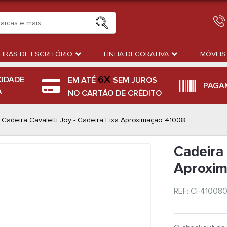
IRAS DE ESCRITÓRIO
LINHA DECORATIVA
MÓVEIS
6X
CIDADE
EM ATÉ
SEM JUROS
PAGA
A
NO CARTÃO DE CRÉDITO
Cadeira Cavaletti Joy - Cadeira Fixa Aproximação 41008
Cadeira 
Aproxim
REF: CF410080