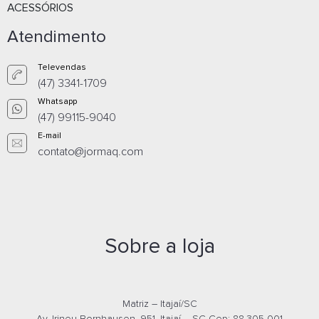
ACESSÓRIOS
Atendimento
Televendas
(47) 3341-1709
Whatsapp
(47) 99115-9040
E-mail
contato@jormaq.com
Sobre a loja
Matriz – Itajaí/SC
Av. Irineu Bornhausen, 951, Itajaí – SC Cep: 88.305-001