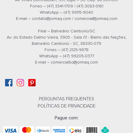
Fones – (47) 3341-1709 / (47) 3083-0161
WhatsApp – (47) 99115-9040
E-mail –
contato@jormaq.com
/
comercial@jormaq.com
Cadeira Cavaletti Joy - Cadeira Fixa Aproximação 41008
Filial – Balneário Camboriú/SC
Orçamento por
Whatsapp
Av. do Estado Dalmo Vieira, 3905 - Sala 01 - Bairro das Nações,
Balneário Camboriú - SC, 88330-079
Orçamento por
E-mail
Fones – (47) 2125-9878
WhatsApp – (47) 99205-0377
E-mail –
comercialbc@jormaq.com
PERGUNTAS FREQUENTES
POLÍTICAS DE PRIVACIDADE
Pague com: