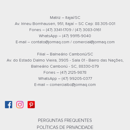
Orçamento por
E-mail
Matriz – Itajaí/SC
Av. Irineu Bornhausen, 951, Itajaí – SC Cep: 88.305-001
Fones – (47) 3341-1709 / (47) 3083-0161
WhatsApp – (47) 99115-9040
E-mail –
contato@jormaq.com
/
comercial@jormaq.com
Filial – Balneário Camboriú/SC
Av. do Estado Dalmo Vieira, 3905 - Sala 01 - Bairro das Nações,
Balneário Camboriú - SC, 88330-079
Fones – (47) 2125-9878
WhatsApp – (47) 99205-0377
E-mail –
comercialbc@jormaq.com
PERGUNTAS FREQUENTES
POLÍTICAS DE PRIVACIDADE